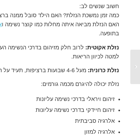
חשוב שנשים לב:
כמה זמן נמשכת הנזלת? האם הילד סובל ממנה ברציפ
האם הנזלת מביאה איתה מחלות כמו קוצר נשימה ו
א
בתופעה.
נזלת אקוטית:
לרוב חלק מזיהום בדרכי הנשימה העלי
למטה לכיוון הריאות.
תינוק שלא ישן
נזלת כרונית:
מעל 4-6 שבועות ברציפות, תעיד על התפתחות תהליך כרוני או אלרגי, ומומלץ לטפל בה. ככל שמתחילים לטפל מוקדם יותר משך הטיפול יתקצר.
נזלת יכולה להיגרם מכמה גורמים:
זיהום ויראלי בדרכי נשימה עליונות
זיהום חיידקי בדרכי נשימה עליונות
אלרגיה סביבתית
אלרגיה למזון